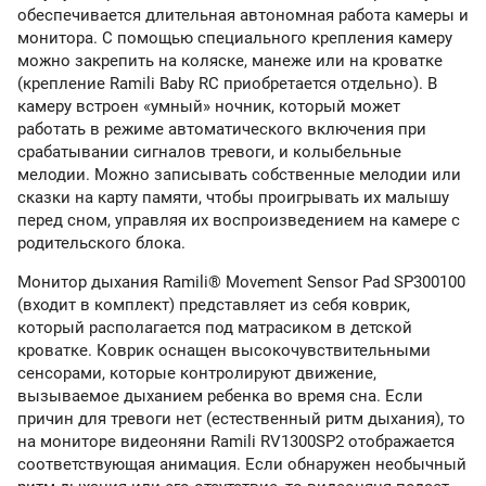
обеспечивается длительная автономная работа камеры и
монитора. С помощью специального крепления камеру
можно закрепить на коляске, манеже или на кроватке
(крепление Ramili Baby RC приобретается отдельно). В
камеру встроен «умный» ночник, который может
работать в режиме автоматического включения при
срабатывании сигналов тревоги, и колыбельные
мелодии. Можно записывать собственные мелодии или
сказки на карту памяти, чтобы проигрывать их малышу
перед сном, управляя их воспроизведением на камере с
родительского блока.
Монитор дыхания Ramili® Movement Sensor Pad SP300100
(входит в комплект) представляет из себя коврик,
который располагается под матрасиком в детской
кроватке. Коврик оснащен высокочувствительными
сенсорами, которые контролируют движение,
вызываемое дыханием ребенка во время сна. Если
причин для тревоги нет (естественный ритм дыхания), то
на мониторе видеоняни Ramili RV1300SP2 отображается
соответствующая анимация. Если обнаружен необычный